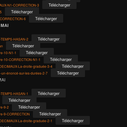
Télécharger
AUX-N1-CORRECTION-3
Télécharger
5
Télécharger
e-CORRECTION-6
 MAI
Télécharger
-TEMPS-HASAN-2
Télécharger
an
Télécharger
ure-10-N1-1
Télécharger
cture-10-CORRECTION-N1-1
Télécharger
CIMAUX-La-droite-graduée-3-4
Télécharger
un-énoncé-sur-les-durées-2-7
MAI
Télécharger
-TEMPS-HASAN-1
Télécharger
Télécharger
re-9-2
Télécharger
ture-9-CORRECTION
Télécharger
CIMAUX-La-droite-graduée-2-1