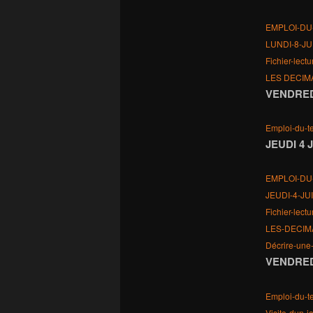
EMPLOI-DU
LUNDI-8-JU
Fichier-lect
LES DECIM
VENDRED
Emploi-du-
JEUDI 4 
EMPLOI-DU
JEUDI-4-JU
Fichier-lect
LES-DECIM
Décrire-une
VENDRED
Emploi-du-
Visite-dun-j