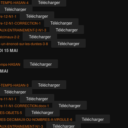
Télécharger
-TEMPS-HASAN-4
Télécharger
Télécharger
ure-12-N1-1
Télécharger
cture-12-N1-CORRECTION-1
Télécharger
AUX-ENTRAINEMENT-2-N1-3
Télécharger
décimaux-2-2
Télécharger
un-énoncé-sur-les-durées-3-8
I 15 MAI
Télécharger
temps-HASAN
 MAI
Télécharger
-TEMPS-HASAN-3
Télécharger
Télécharger
ure-11-N1-1
Télécharger
ture-11-N1-CORRECTION.docx-1
Télécharger
ES-OBJETS-5
Télécharger
ES-DECIMAUX-OU-NOMBRES-A-VIRGULE-6
Télécharger
AUX-ENTRAINEMENT-N1-3