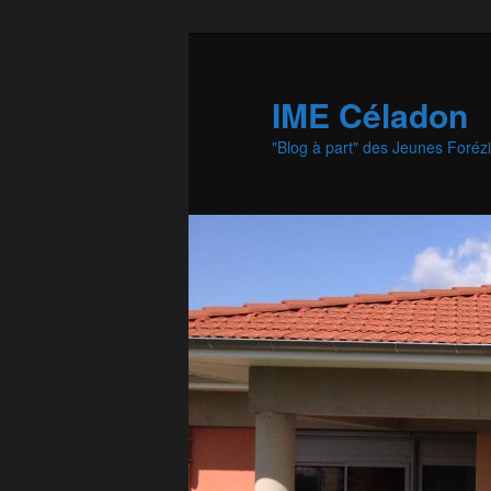
Aller
au
contenu
IME Céladon
principal
"Blog à part" des Jeunes Foréz