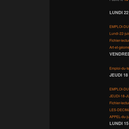
LUNDI 22
EMPLOI-DU
Lundi-22-jui
Fichier-lect
Art-et-géomé
VENDREDI
Emploi-du-
JEUDI 18
EMPLOI-DU
JEUDI-18-J
Fichier-lect
LES-DECIM
APPEL-du-ju
LUNDI 15