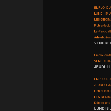
EMPLOI-DU
LUNDI-15-J
LES-DECIM
Fichier-lect
Le-Parc-datt
Arts-et-géom
VENDREDI
Emploi-du-
VENDREDI-
JEUDI 11
EMPLOI-DU
JEUDI-11-J
Fichier-lect
LES-DECIM
Décrire-une
LUNDI 8 