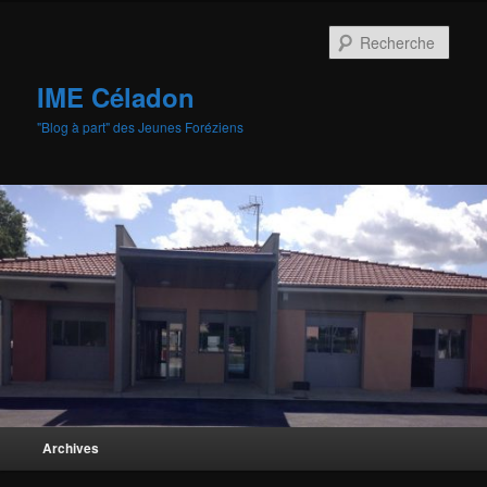
Aller
au
Rech
contenu
principal
IME Céladon
"Blog à part" des Jeunes Foréziens
Menu
Archives
principal