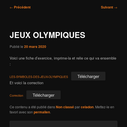
Navigation
←
Précédent
Suivant
→
des
articles
JEUX OLYMPIQUES
Publié le
20 mars 2020
Voici une fiche d’exercice, imprime-la et relie ce qui va ensemble
:
Télécharger
LES-SYMBOLES-DES-JEUX-OLYMPIQUES
Et voici la correction
Télécharger
Correction
Ce contenu a été publié dans
Non classé
par
celadon
. Mettez-le en
favori avec son
permalien
.