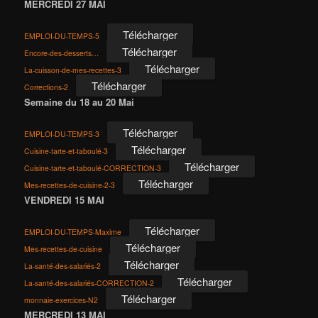
MERCREDI 27 MAI
Télécharger
EMPLOI-DU-TEMPS-5
Télécharger
Encore-des-desserts…
Télécharger
La-cuisson-de-mes-recettes-3
Télécharger
Corrections-2
Semaine du 18 au 20 Mai
Télécharger
EMPLOI-DU-TEMPS-3
Télécharger
Cuisine-tarte-et-taboulé-3
Télécharger
Cuisine-tarte-et-taboulé-CORRECTION-3
Télécharger
Mes-recettes-de-cuisine-2-3
VENDREDI 15 MAI
Télécharger
EMPLOI-DU-TEMPS-Maxime
Télécharger
Mes-recettes-de-cuisine
Télécharger
La-santé-des-salariés-2
Télécharger
La-santé-des-salariés-CORRECTION-2
Télécharger
monnaie-exercices-N2
MERCREDI 13 MAI