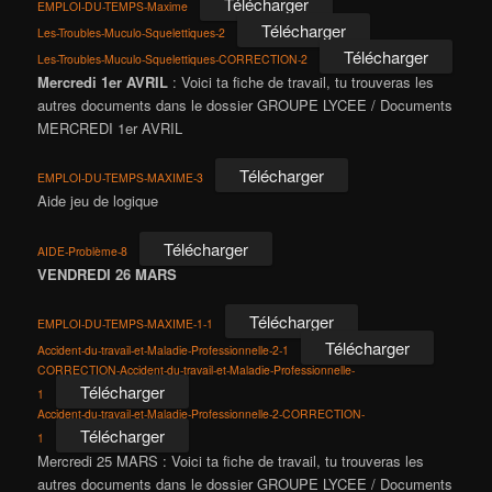
Télécharger
EMPLOI-DU-TEMPS-Maxime
Télécharger
Les-Troubles-Muculo-Squelettiques-2
Télécharger
Les-Troubles-Muculo-Squelettiques-CORRECTION-2
Mercredi 1er AVRIL
: Voici ta fiche de travail, tu trouveras les
autres documents dans le dossier GROUPE LYCEE / Documents
MERCREDI 1er AVRIL
Télécharger
EMPLOI-DU-TEMPS-MAXIME-3
Aide jeu de logique
Télécharger
AIDE-Problème-8
VENDREDI 26 MARS
Télécharger
EMPLOI-DU-TEMPS-MAXIME-1-1
Télécharger
Accident-du-travail-et-Maladie-Professionnelle-2-1
CORRECTION-Accident-du-travail-et-Maladie-Professionnelle-
Télécharger
1
Accident-du-travail-et-Maladie-Professionnelle-2-CORRECTION-
Télécharger
1
Mercredi 25 MARS : Voici ta fiche de travail, tu trouveras les
autres documents dans le dossier GROUPE LYCEE / Documents