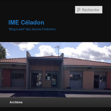
Aller
au
Rech
contenu
principal
IME Céladon
"Blog à part" des Jeunes Foréziens
Menu
Archives
principal