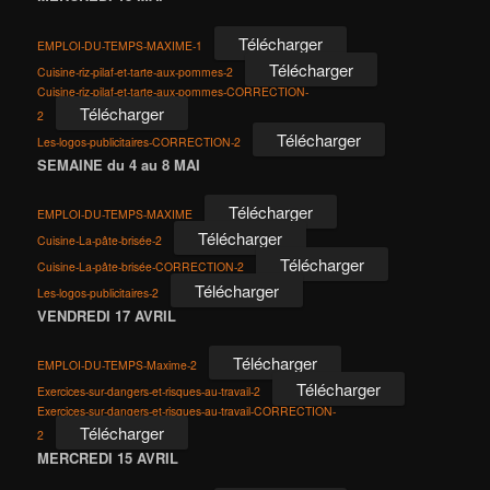
Télécharger
EMPLOI-DU-TEMPS-MAXIME-1
Télécharger
Cuisine-riz-pilaf-et-tarte-aux-pommes-2
Cuisine-riz-pilaf-et-tarte-aux-pommes-CORRECTION-
Télécharger
2
Télécharger
Les-logos-publicitaires-CORRECTION-2
SEMAINE du 4 au 8 MAI
Télécharger
EMPLOI-DU-TEMPS-MAXIME
Télécharger
Cuisine-La-pâte-brisée-2
Télécharger
Cuisine-La-pâte-brisée-CORRECTION-2
Télécharger
Les-logos-publicitaires-2
VENDREDI 17 AVRIL
Télécharger
EMPLOI-DU-TEMPS-Maxime-2
Télécharger
Exercices-sur-dangers-et-risques-au-travail-2
Exercices-sur-dangers-et-risques-au-travail-CORRECTION-
Télécharger
2
MERCREDI 15 AVRIL