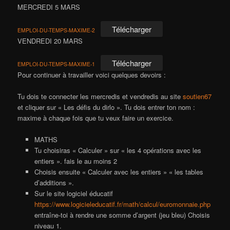
MERCREDI 5 MARS
Télécharger
EMPLOI-DU-TEMPS-MAXIME-2
VENDREDI 20 MARS
Télécharger
EMPLOI-DU-TEMPS-MAXIME-1
Pour continuer à travailler voici quelques devoirs :
Tu dois te connecter les mercredis et vendredis au site
soutien67
et cliquer sur « Les défis du dirlo ». Tu dois entrer ton nom :
maxime à chaque fois que tu veux faire un exercice.
MATHS
Tu choisiras « Calculer » sur « les 4 opérations avec les
entiers ». fais le au moins 2
Choisis ensuite « Calculer avec les entiers » « les tables
d’additions ».
Sur le site logiciel éducatif
https://www.logicieleducatif.fr/math/calcul/euromonnaie.php
entraîne-toi à rendre une somme d’argent (jeu bleu) Choisis
niveau 1.