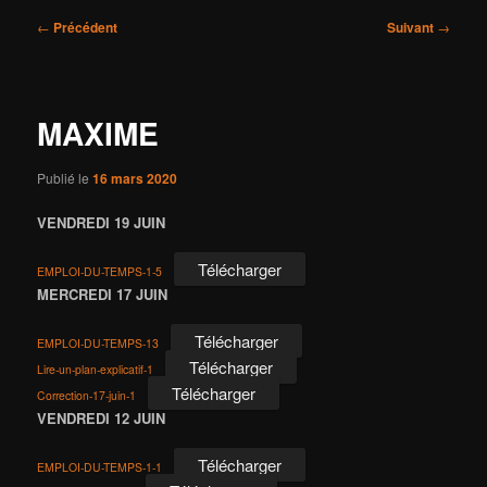
Navigation
←
Précédent
Suivant
→
des
articles
MAXIME
Publié le
16 mars 2020
VENDREDI 19 JUIN
Télécharger
EMPLOI-DU-TEMPS-1-5
MERCREDI 17 JUIN
Télécharger
EMPLOI-DU-TEMPS-13
Télécharger
Lire-un-plan-explicatif-1
Télécharger
Correction-17-juin-1
VENDREDI 12 JUIN
Télécharger
EMPLOI-DU-TEMPS-1-1