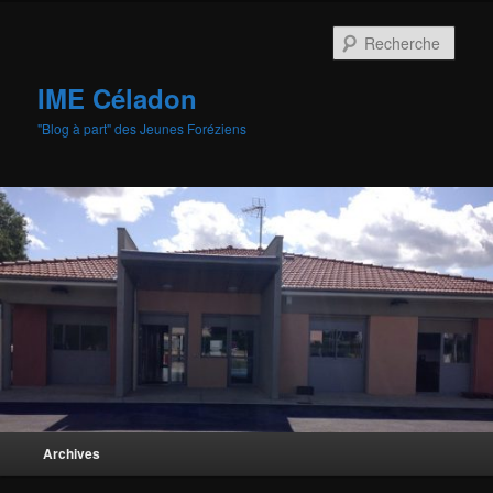
Aller
au
Rech
contenu
principal
IME Céladon
"Blog à part" des Jeunes Foréziens
Menu
Archives
principal