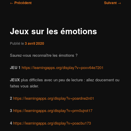
Navigation
←
Précédent
Suivant
→
des
articles
Jeux sur les émotions
Publié le
3 avril 2020
Saurez-vous reconnaître les émotions ?
JEU 1
https://learningapps.org/display?v=poxv64e7201
JEUX
plus difficiles avec un peu de lecture : allez doucement ou
faites vous aider.
2
https://learningapps.org/display?v=poardne2n01
3
https://learningapps.org/display?v=prm0ujrot17
4
https://learningapps.org/display?v=poacbu173