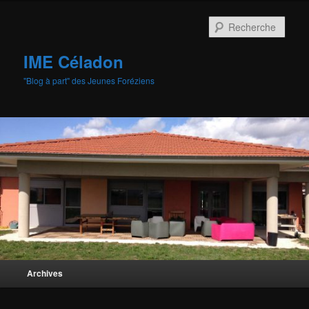
Aller
au
Rech
contenu
principal
IME Céladon
"Blog à part" des Jeunes Foréziens
Menu
Archives
principal