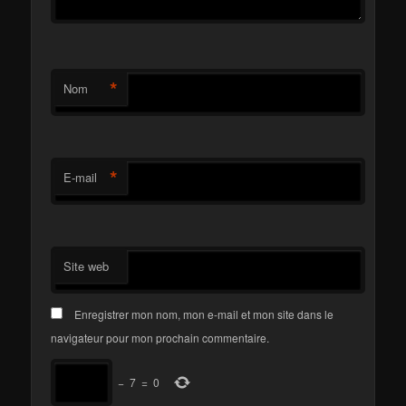
*
Nom
*
E-mail
Site web
Enregistrer mon nom, mon e-mail et mon site dans le
navigateur pour mon prochain commentaire.
−
7
=
0