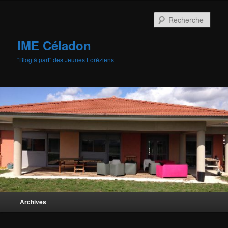
Aller
au
Rech
contenu
principal
IME Céladon
"Blog à part" des Jeunes Foréziens
Menu
Archives
principal