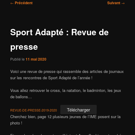
Navigation
←
Précédent
Suivant
→
des
articles
Sport Adapté : Revue de
presse
Publié le
11 mai 2020
Voici une revue de presse qui rassemble des articles de journaux
sur les rencontres de Sport Adapté de l’année !
Vous allez retrouver le cross, la natation, le badminton, les jeux
de ballons…
Télécharger
REVUE-DE-PRESSE-2019-2020
Cherchez bien, page 12 plusieurs jeunes de l’IME posent sur la
photo !