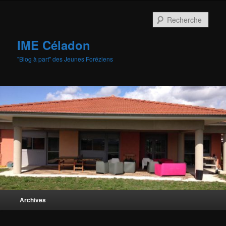
Aller
au
Rech
contenu
principal
IME Céladon
"Blog à part" des Jeunes Foréziens
Menu
Archives
principal