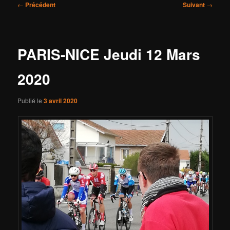
Navigation
←
Précédent
Suivant
→
des
articles
PARIS-NICE Jeudi 12 Mars
2020
Publié le
3 avril 2020