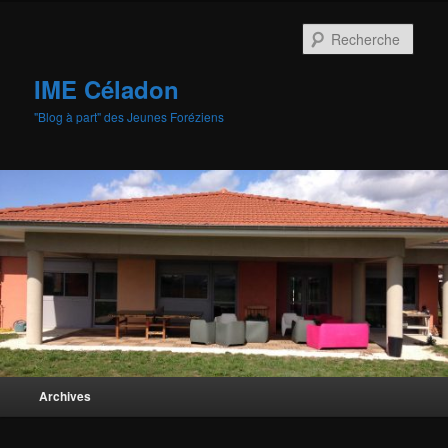
Aller
au
Rech
contenu
principal
IME Céladon
"Blog à part" des Jeunes Foréziens
Menu
Archives
principal