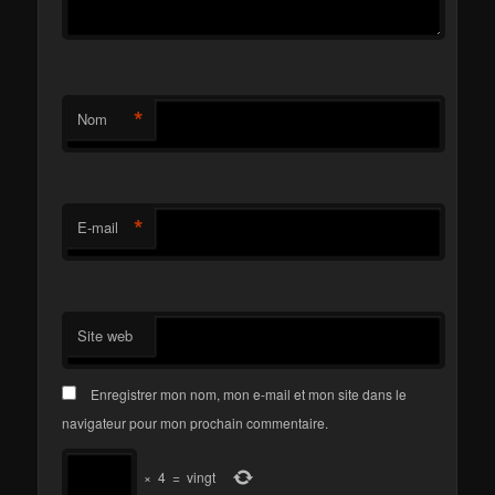
*
Nom
*
E-mail
Site web
Enregistrer mon nom, mon e-mail et mon site dans le
navigateur pour mon prochain commentaire.
×
4
=
vingt