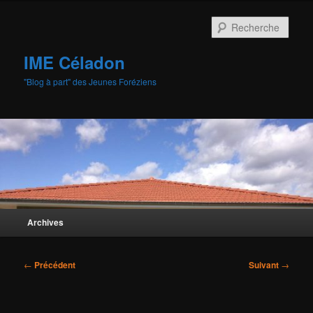
Aller
au
Rech
contenu
principal
IME Céladon
"Blog à part" des Jeunes Foréziens
Menu
Archives
principal
Navigation
←
Précédent
Suivant
→
des
articles