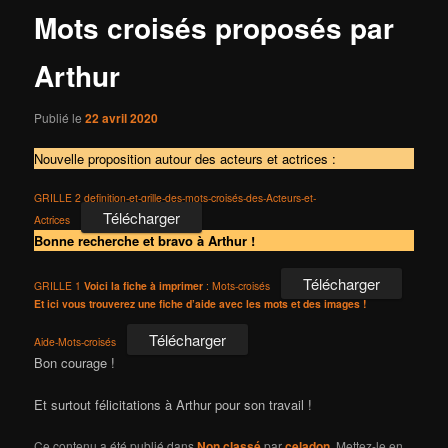
Mots croisés proposés par
Arthur
Publié le
22 avril 2020
Nouvelle proposition autour des acteurs et actrices :
GRILLE 2 definition-et-grille-des-mots-croisés-des-Acteurs-et-
Télécharger
Actrices
Bonne recherche et bravo à Arthur !
Télécharger
GRILLE 1
Voici la fiche à imprimer
: Mots-croisés
Et ici vous trouverez une fiche d’aide avec les mots et des images !
Télécharger
Aide-Mots-croisés
Bon courage !
Et surtout félicitations à Arthur pour son travail !
Ce contenu a été publié dans
Non classé
par
celadon
. Mettez-le en