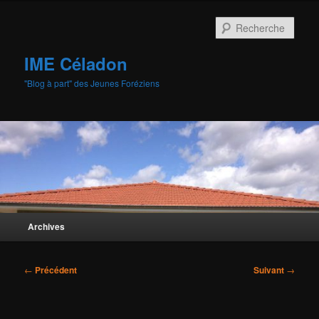
Aller
au
Rech
contenu
principal
IME Céladon
"Blog à part" des Jeunes Foréziens
Menu
Archives
principal
Navigation
←
Précédent
Suivant
→
des
articles