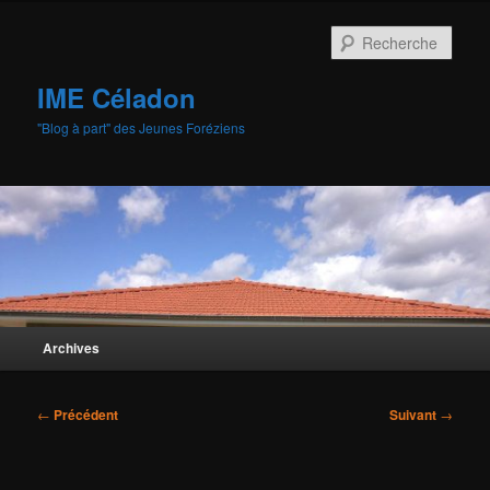
Aller
au
Rech
contenu
principal
IME Céladon
"Blog à part" des Jeunes Foréziens
Menu
Archives
principal
Navigation
←
Précédent
Suivant
→
des
articles