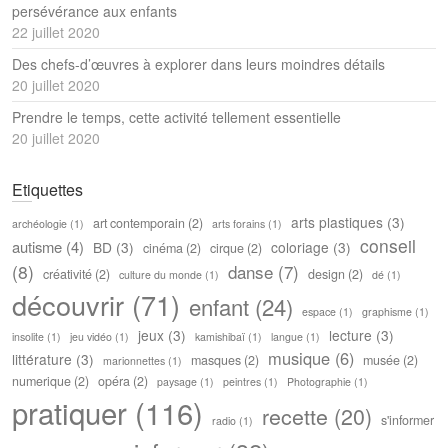
persévérance aux enfants
22 juillet 2020
Des chefs-d’œuvres à explorer dans leurs moindres détails
20 juillet 2020
Prendre le temps, cette activité tellement essentielle
20 juillet 2020
Etiquettes
arts plastiques
(3)
art contemporain
(2)
archéologie
(1)
arts forains
(1)
conseil
autisme
(4)
BD
(3)
coloriage
(3)
cinéma
(2)
cirque
(2)
(8)
danse
(7)
créativité
(2)
design
(2)
culture du monde
(1)
dé
(1)
découvrir
(71)
enfant
(24)
espace
(1)
graphisme
(1)
jeux
(3)
lecture
(3)
insolite
(1)
jeu vidéo
(1)
kamishibaï
(1)
langue
(1)
musique
(6)
littérature
(3)
masques
(2)
musée
(2)
marionnettes
(1)
numerique
(2)
opéra
(2)
paysage
(1)
peintres
(1)
Photographie
(1)
pratiquer
(116)
recette
(20)
s'informer
radio
(1)