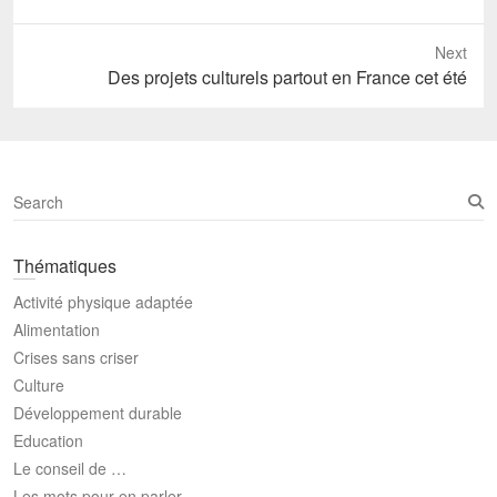
Next
Next
Des projets culturels partout en France cet été
post:
S
e
a
Thématiques
r
c
Activité physique adaptée
h
Alimentation
Crises sans criser
Culture
Développement durable
Education
Le conseil de …
Les mots pour en parler