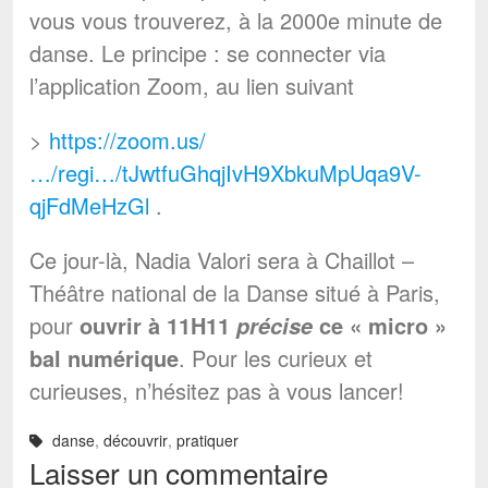
vous vous trouverez, à la 2000e minute de
danse. Le principe : se connecter via
l’application Zoom, au lien suivant
>
https://zoom.us/
…/regi…/tJwtfuGhqjIvH9XbkuMpUqa9V-
qjFdMeHzGl
.
Ce jour-là, Nadia Valori sera à Chaillot –
Théâtre national de la Danse situé à Paris,
pour
ouvrir à 11H11
ce « micro »
précise
bal numérique
. Pour les curieux et
curieuses, n’hésitez pas à vous lancer!
danse
,
découvrir
,
pratiquer
Laisser un commentaire