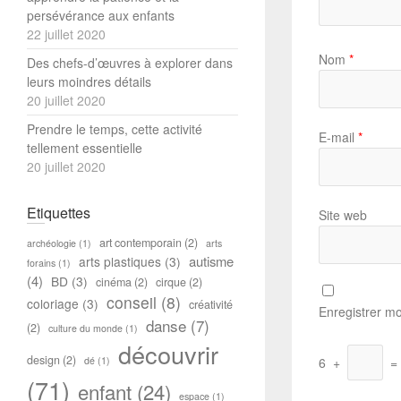
persévérance aux enfants
22 juillet 2020
Nom
*
Des chefs-d’œuvres à explorer dans
leurs moindres détails
20 juillet 2020
Prendre le temps, cette activité
E-mail
*
tellement essentielle
20 juillet 2020
Etiquettes
Site web
art contemporain
(2)
archéologie
(1)
arts
autisme
arts plastiques
(3)
forains
(1)
(4)
BD
(3)
cinéma
(2)
cirque
(2)
conseil
(8)
coloriage
(3)
créativité
Enregistrer m
danse
(7)
(2)
culture du monde
(1)
découvrir
design
(2)
6
+
=
dé
(1)
(71)
enfant
(24)
espace
(1)