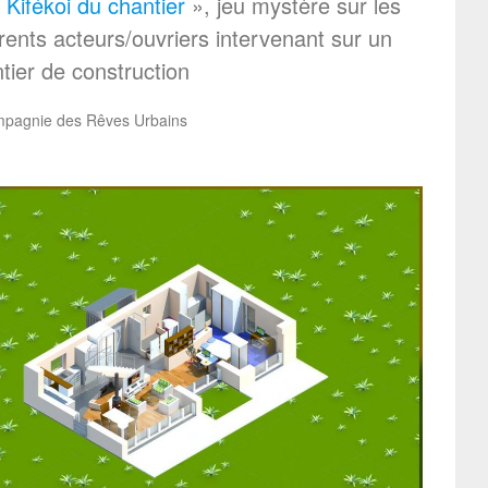
 Kifékoi du chantier
», jeu mystère sur les
érents acteurs/ouvriers intervenant sur un
tier de construction
pagnie des Rêves Urbains