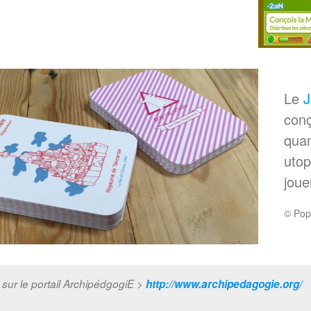
Le
J
conç
quan
utop
joue
© Pop
o sur le portail ArchipédgogiE >
http://www.archipedagogie.org/