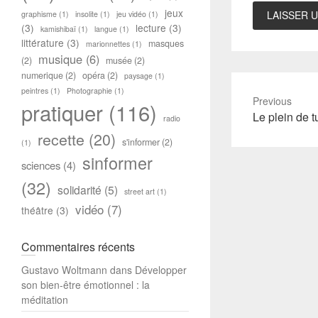
jeux
graphisme
(1)
insolite
(1)
jeu vidéo
(1)
(3)
lecture
(3)
kamishibaï
(1)
langue
(1)
littérature
(3)
masques
marionnettes
(1)
musique
(6)
(2)
musée
(2)
numerique
(2)
opéra
(2)
paysage
(1)
peintres
(1)
Photographie
(1)
Previous
pratiquer
(116)
Previous
Le plein de t
radio
post:
recette
(20)
s'informer
(2)
(1)
sinformer
sciences
(4)
(32)
solidarité
(5)
street art
(1)
vidéo
(7)
théâtre
(3)
Commentaires récents
Gustavo Woltmann
dans
Développer
son bien-être émotionnel : la
méditation