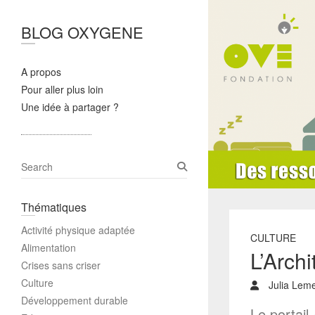
BLOG OXYGENE
A propos
Pour aller plus loin
Une idée à partager ?
S
e
a
Thématiques
r
c
Activité physique adaptée
h
CULTURE
Alimentation
L’Arch
Crises sans criser
Culture
Julia Lem
Développement durable
Le portail