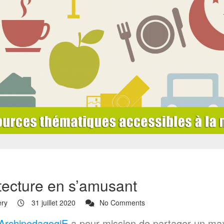
itecture en s’amusant
ery
31 juillet 2020
No Comments
ArchipedagogiE
a pour mission de partager un ma