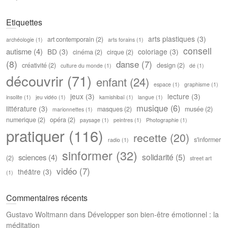
Etiquettes
arts plastiques
(3)
art contemporain
(2)
archéologie
(1)
arts forains
(1)
conseil
autisme
(4)
BD
(3)
coloriage
(3)
cinéma
(2)
cirque
(2)
(8)
danse
(7)
créativité
(2)
design
(2)
culture du monde
(1)
dé
(1)
découvrir
(71)
enfant
(24)
espace
(1)
graphisme
(1)
jeux
(3)
lecture
(3)
insolite
(1)
jeu vidéo
(1)
kamishibaï
(1)
langue
(1)
musique
(6)
littérature
(3)
masques
(2)
musée
(2)
marionnettes
(1)
numerique
(2)
opéra
(2)
paysage
(1)
peintres
(1)
Photographie
(1)
pratiquer
(116)
recette
(20)
s'informer
radio
(1)
sinformer
(32)
solidarité
(5)
sciences
(4)
(2)
street art
vidéo
(7)
théâtre
(3)
(1)
Commentaires récents
Gustavo Woltmann
dans
Développer son bien-être émotionnel : la
méditation