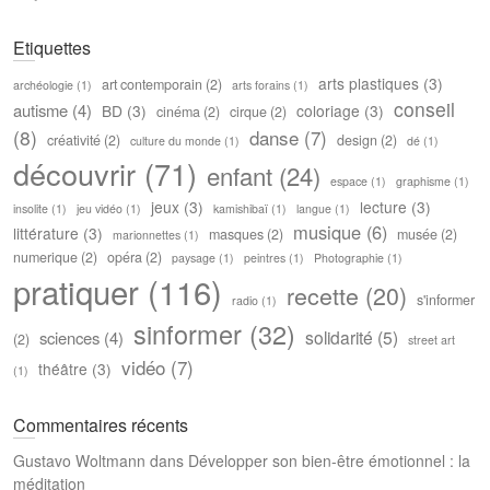
Etiquettes
arts plastiques
(3)
art contemporain
(2)
archéologie
(1)
arts forains
(1)
conseil
autisme
(4)
BD
(3)
coloriage
(3)
cinéma
(2)
cirque
(2)
(8)
danse
(7)
créativité
(2)
design
(2)
culture du monde
(1)
dé
(1)
découvrir
(71)
enfant
(24)
espace
(1)
graphisme
(1)
jeux
(3)
lecture
(3)
insolite
(1)
jeu vidéo
(1)
kamishibaï
(1)
langue
(1)
musique
(6)
littérature
(3)
masques
(2)
musée
(2)
marionnettes
(1)
numerique
(2)
opéra
(2)
paysage
(1)
peintres
(1)
Photographie
(1)
pratiquer
(116)
recette
(20)
s'informer
radio
(1)
sinformer
(32)
solidarité
(5)
sciences
(4)
(2)
street art
vidéo
(7)
théâtre
(3)
(1)
Commentaires récents
Gustavo Woltmann
dans
Développer son bien-être émotionnel : la
méditation