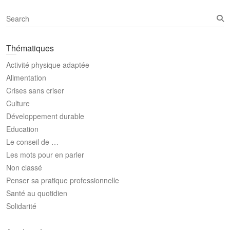
S
e
a
Thématiques
r
c
Activité physique adaptée
h
Alimentation
Crises sans criser
Culture
Développement durable
Education
Le conseil de …
Les mots pour en parler
Non classé
Penser sa pratique professionnelle
Santé au quotidien
Solidarité