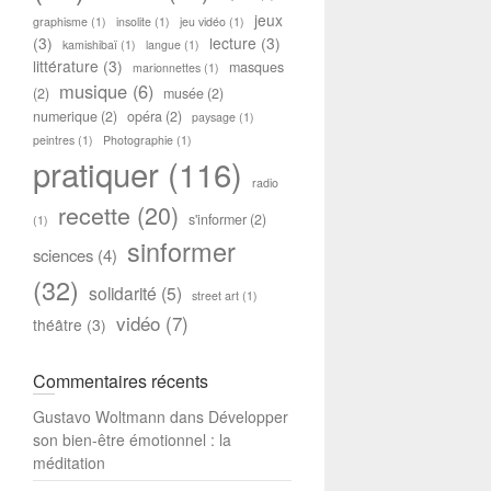
jeux
graphisme
(1)
insolite
(1)
jeu vidéo
(1)
(3)
lecture
(3)
kamishibaï
(1)
langue
(1)
littérature
(3)
masques
marionnettes
(1)
musique
(6)
(2)
musée
(2)
numerique
(2)
opéra
(2)
paysage
(1)
peintres
(1)
Photographie
(1)
pratiquer
(116)
radio
recette
(20)
s'informer
(2)
(1)
sinformer
sciences
(4)
(32)
solidarité
(5)
street art
(1)
vidéo
(7)
théâtre
(3)
Commentaires récents
Gustavo Woltmann
dans
Développer
son bien-être émotionnel : la
méditation