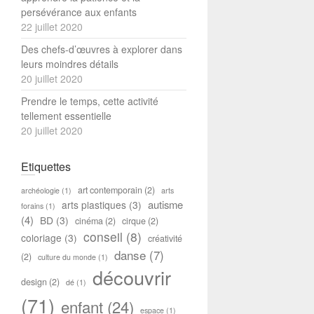
persévérance aux enfants
22 juillet 2020
Des chefs-d’œuvres à explorer dans
leurs moindres détails
20 juillet 2020
Prendre le temps, cette activité
tellement essentielle
20 juillet 2020
Etiquettes
art contemporain
(2)
archéologie
(1)
arts
autisme
arts plastiques
(3)
forains
(1)
(4)
BD
(3)
cinéma
(2)
cirque
(2)
conseil
(8)
coloriage
(3)
créativité
danse
(7)
(2)
culture du monde
(1)
découvrir
design
(2)
dé
(1)
(71)
enfant
(24)
espace
(1)