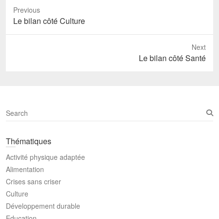
Previous
Previous
Le bilan côté Culture
post:
Next
Next
Le bilan côté Santé
post:
S
e
a
Thématiques
r
c
Activité physique adaptée
h
Alimentation
Crises sans criser
Culture
Développement durable
Education