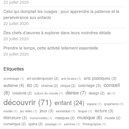
22 juillet 2020
Celui qui domptait les nuages : pour apprendre la patience et la
persévérance aux enfants
22 juillet 2020
Des chefs-d’œuvres à explorer dans leurs moindres détails
20 juillet 2020
Prendre le temps, cette activité tellement essentielle
20 juillet 2020
Etiquettes
arts plastiques
(3)
art contemporain
(2)
archéologie
(1)
arts forains
(1)
conseil
autisme
(4)
BD
(3)
coloriage
(3)
cinéma
(2)
cirque
(2)
(8)
danse
(7)
créativité
(2)
design
(2)
culture du monde
(1)
dé
(1)
découvrir
(71)
enfant
(24)
espace
(1)
graphisme
(1)
jeux
(3)
lecture
(3)
insolite
(1)
jeu vidéo
(1)
kamishibaï
(1)
langue
(1)
musique
(6)
littérature
(3)
masques
(2)
musée
(2)
marionnettes
(1)
numerique
(2)
opéra
(2)
paysage
(1)
peintres
(1)
Photographie
(1)