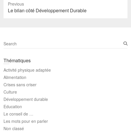
Previous
Previous
Le bilan côté Développement Durable
post:
S
e
a
Thématiques
r
c
Activité physique adaptée
h
Alimentation
Crises sans criser
Culture
Développement durable
Education
Le conseil de …
Les mots pour en parler
Non classé