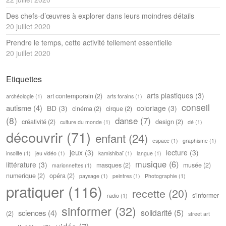
Des chefs-d’œuvres à explorer dans leurs moindres détails
20 juillet 2020
Prendre le temps, cette activité tellement essentielle
20 juillet 2020
Etiquettes
arts plastiques
(3)
art contemporain
(2)
archéologie
(1)
arts forains
(1)
conseil
autisme
(4)
BD
(3)
coloriage
(3)
cinéma
(2)
cirque
(2)
(8)
danse
(7)
créativité
(2)
design
(2)
culture du monde
(1)
dé
(1)
découvrir
(71)
enfant
(24)
espace
(1)
graphisme
(1)
jeux
(3)
lecture
(3)
insolite
(1)
jeu vidéo
(1)
kamishibaï
(1)
langue
(1)
musique
(6)
littérature
(3)
masques
(2)
musée
(2)
marionnettes
(1)
numerique
(2)
opéra
(2)
paysage
(1)
peintres
(1)
Photographie
(1)
pratiquer
(116)
recette
(20)
s'informer
radio
(1)
sinformer
(32)
solidarité
(5)
sciences
(4)
(2)
street art