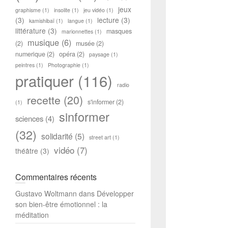
jeux
graphisme
(1)
insolite
(1)
jeu vidéo
(1)
(3)
lecture
(3)
kamishibaï
(1)
langue
(1)
littérature
(3)
masques
marionnettes
(1)
musique
(6)
(2)
musée
(2)
numerique
(2)
opéra
(2)
paysage
(1)
peintres
(1)
Photographie
(1)
pratiquer
(116)
radio
recette
(20)
s'informer
(2)
(1)
sinformer
sciences
(4)
(32)
solidarité
(5)
street art
(1)
vidéo
(7)
théâtre
(3)
Commentaires récents
Gustavo Woltmann
dans
Développer
son bien-être émotionnel : la
méditation