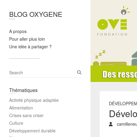
BLOG OXYGENE
A propos
Pour aller plus loin
Une idée à partager ?
S
e
a
Thématiques
r
c
Activité physique adaptée
h
DÉVELOPPEM
Alimentation
Dévelo
Crises sans criser
Culture
camillene
Développement durable