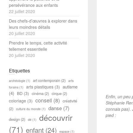
persévérance aux enfants
22 juillet 2020
Des chefs-d’œuvres à explorer dans
leurs moindres détails
20 juillet 2020
Prendre le temps, cette activité
tellement essentielle
20 juillet 2020
Etiquettes
art contemporain
(2)
archéologie
(1)
arts
autisme
arts plastiques
(3)
forains
(1)
(4)
BD
(3)
cinéma
(2)
cirque
(2)
Enfin, un peu 
conseil
(8)
coloriage
(3)
créativité
Stéphanie Rena
danse
(7)
(2)
connais pas). 
culture du monde
(1)
découvrir
pied :
design
(2)
dé
(1)
(71)
enfant
(24)
espace
(1)