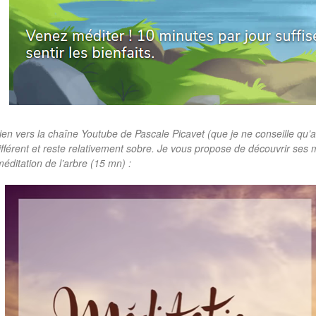
en vers la chaîne Youtube de Pascale Picavet (que je ne conseille qu’au
différent et reste relativement sobre. Je vous propose de découvrir ses
méditation de l’arbre (15 mn) :