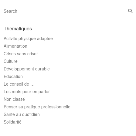
S
e
a
Thématiques
r
c
Activité physique adaptée
h
Alimentation
Crises sans criser
Culture
Développement durable
Education
Le conseil de …
Les mots pour en parler
Non classé
Penser sa pratique professionnelle
Santé au quotidien
Solidarité