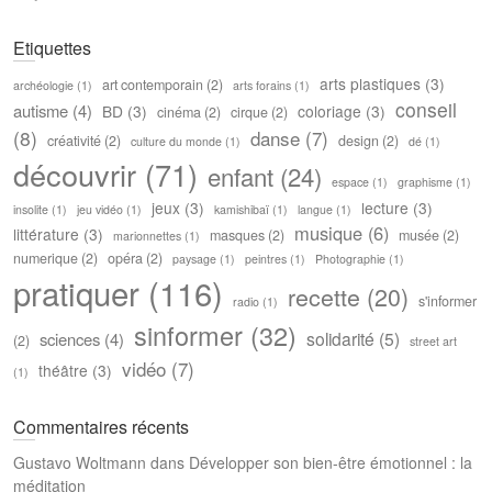
Etiquettes
arts plastiques
(3)
art contemporain
(2)
archéologie
(1)
arts forains
(1)
conseil
autisme
(4)
BD
(3)
coloriage
(3)
cinéma
(2)
cirque
(2)
(8)
danse
(7)
créativité
(2)
design
(2)
culture du monde
(1)
dé
(1)
découvrir
(71)
enfant
(24)
espace
(1)
graphisme
(1)
jeux
(3)
lecture
(3)
insolite
(1)
jeu vidéo
(1)
kamishibaï
(1)
langue
(1)
musique
(6)
littérature
(3)
masques
(2)
musée
(2)
marionnettes
(1)
numerique
(2)
opéra
(2)
paysage
(1)
peintres
(1)
Photographie
(1)
pratiquer
(116)
recette
(20)
s'informer
radio
(1)
sinformer
(32)
solidarité
(5)
sciences
(4)
(2)
street art
vidéo
(7)
théâtre
(3)
(1)
Commentaires récents
Gustavo Woltmann
dans
Développer son bien-être émotionnel : la
méditation