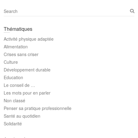
S
e
a
Thématiques
r
c
Activité physique adaptée
h
Alimentation
Crises sans criser
Culture
Développement durable
Education
Le conseil de …
Les mots pour en parler
Non classé
Penser sa pratique professionnelle
Santé au quotidien
Solidarité