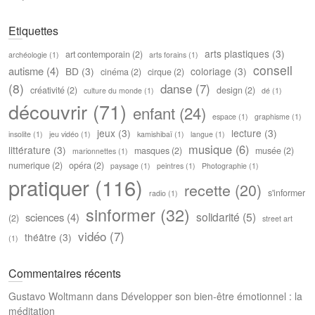
Etiquettes
arts plastiques
(3)
art contemporain
(2)
archéologie
(1)
arts forains
(1)
conseil
autisme
(4)
BD
(3)
coloriage
(3)
cinéma
(2)
cirque
(2)
(8)
danse
(7)
créativité
(2)
design
(2)
culture du monde
(1)
dé
(1)
découvrir
(71)
enfant
(24)
espace
(1)
graphisme
(1)
jeux
(3)
lecture
(3)
insolite
(1)
jeu vidéo
(1)
kamishibaï
(1)
langue
(1)
musique
(6)
littérature
(3)
masques
(2)
musée
(2)
marionnettes
(1)
numerique
(2)
opéra
(2)
paysage
(1)
peintres
(1)
Photographie
(1)
pratiquer
(116)
recette
(20)
s'informer
radio
(1)
sinformer
(32)
solidarité
(5)
sciences
(4)
(2)
street art
vidéo
(7)
théâtre
(3)
(1)
Commentaires récents
Gustavo Woltmann
dans
Développer son bien-être émotionnel : la
méditation