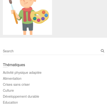
S
e
a
Thématiques
r
c
Activité physique adaptée
h
Alimentation
Crises sans criser
Culture
Développement durable
Education