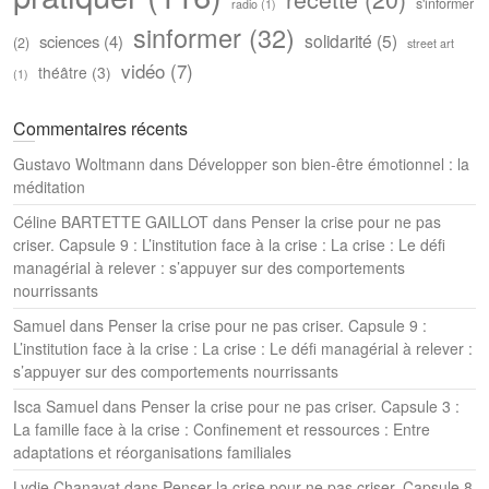
s'informer
radio
(1)
sinformer
(32)
solidarité
(5)
sciences
(4)
(2)
street art
vidéo
(7)
théâtre
(3)
(1)
Commentaires récents
Gustavo Woltmann
dans
Développer son bien-être émotionnel : la
méditation
Céline BARTETTE GAILLOT
dans
Penser la crise pour ne pas
criser. Capsule 9 : L’institution face à la crise : La crise : Le défi
managérial à relever : s’appuyer sur des comportements
nourrissants
Samuel
dans
Penser la crise pour ne pas criser. Capsule 9 :
L’institution face à la crise : La crise : Le défi managérial à relever :
s’appuyer sur des comportements nourrissants
Isca Samuel
dans
Penser la crise pour ne pas criser. Capsule 3 :
La famille face à la crise : Confinement et ressources : Entre
adaptations et réorganisations familiales
Lydie Chanavat
dans
Penser la crise pour ne pas criser. Capsule 8