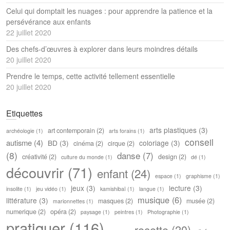
Celui qui domptait les nuages : pour apprendre la patience et la
persévérance aux enfants
22 juillet 2020
Des chefs-d’œuvres à explorer dans leurs moindres détails
20 juillet 2020
Prendre le temps, cette activité tellement essentielle
20 juillet 2020
Etiquettes
arts plastiques
(3)
art contemporain
(2)
archéologie
(1)
arts forains
(1)
conseil
autisme
(4)
BD
(3)
coloriage
(3)
cinéma
(2)
cirque
(2)
(8)
danse
(7)
créativité
(2)
design
(2)
culture du monde
(1)
dé
(1)
découvrir
(71)
enfant
(24)
espace
(1)
graphisme
(1)
jeux
(3)
lecture
(3)
insolite
(1)
jeu vidéo
(1)
kamishibaï
(1)
langue
(1)
musique
(6)
littérature
(3)
masques
(2)
musée
(2)
marionnettes
(1)
numerique
(2)
opéra
(2)
paysage
(1)
peintres
(1)
Photographie
(1)
pratiquer
(116)
recette
(20)