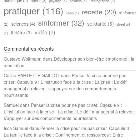
numerique
(2)
opéra
(2)
paysage
(1)
peintres
(1)
Photographie
(1)
pratiquer
(116)
recette
(20)
s'informer
radio
(1)
sinformer
(32)
solidarité
(5)
sciences
(4)
(2)
street art
vidéo
(7)
théâtre
(3)
(1)
Commentaires récents
Gustavo Woltmann
dans
Développer son bien-être émotionnel : la
méditation
Céline BARTETTE GAILLOT
dans
Penser la crise pour ne pas
criser. Capsule 9 : L’institution face à la crise : La crise : Le défi
managérial à relever : s’appuyer sur des comportements
nourrissants
Samuel
dans
Penser la crise pour ne pas criser. Capsule 9 :
L’institution face à la crise : La crise : Le défi managérial à relever :
s’appuyer sur des comportements nourrissants
Isca Samuel
dans
Penser la crise pour ne pas criser. Capsule 3 :
La famille face à la crise : Confinement et ressources : Entre