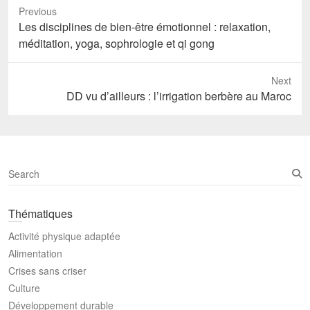
Previous
Previous
Les disciplines de bien-être émotionnel : relaxation,
post:
méditation, yoga, sophrologie et qi gong
Next
Next
DD vu d’ailleurs : l’irrigation berbère au Maroc
post:
S
e
a
Thématiques
r
c
Activité physique adaptée
h
Alimentation
Crises sans criser
Culture
Développement durable