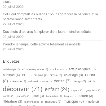
siècle…
22 juillet 2020
Celui qui domptait les nuages : pour apprendre la patience et la
persévérance aux enfants
22 juillet 2020
Des chefs-d’œuvres à explorer dans leurs moindres détails
20 juillet 2020
Prendre le temps, cette activité tellement essentielle
20 juillet 2020
Etiquettes
arts plastiques
(3)
art contemporain
(2)
archéologie
(1)
arts forains
(1)
conseil
autisme
(4)
BD
(3)
coloriage
(3)
cinéma
(2)
cirque
(2)
(8)
danse
(7)
créativité
(2)
design
(2)
culture du monde
(1)
dé
(1)
découvrir
(71)
enfant
(24)
espace
(1)
graphisme
(1)
jeux
(3)
lecture
(3)
insolite
(1)
jeu vidéo
(1)
kamishibaï
(1)
langue
(1)
musique
(6)
littérature
(3)
masques
(2)
musée
(2)
marionnettes
(1)