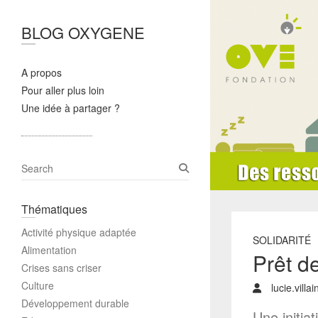
BLOG OXYGENE
A propos
Pour aller plus loin
Une idée à partager ?
S
e
a
Thématiques
r
c
Activité physique adaptée
h
SOLIDARITÉ
Alimentation
Prêt de
Crises sans criser
Culture
lucie.villa
Développement durable
Une initia