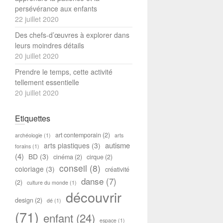
persévérance aux enfants
22 juillet 2020
Des chefs-d’œuvres à explorer dans
leurs moindres détails
20 juillet 2020
Prendre le temps, cette activité
tellement essentielle
20 juillet 2020
Etiquettes
art contemporain
(2)
archéologie
(1)
arts
autisme
arts plastiques
(3)
forains
(1)
(4)
BD
(3)
cinéma
(2)
cirque
(2)
conseil
(8)
coloriage
(3)
créativité
danse
(7)
(2)
culture du monde
(1)
découvrir
design
(2)
dé
(1)
(71)
enfant
(24)
espace
(1)