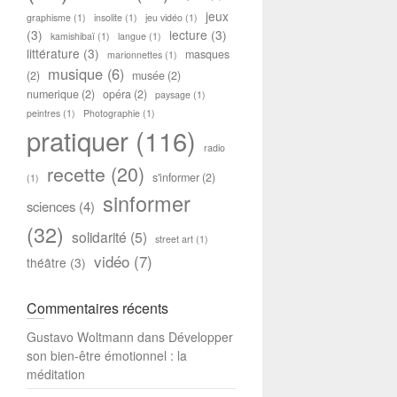
jeux
graphisme
(1)
insolite
(1)
jeu vidéo
(1)
(3)
lecture
(3)
kamishibaï
(1)
langue
(1)
littérature
(3)
masques
marionnettes
(1)
musique
(6)
(2)
musée
(2)
numerique
(2)
opéra
(2)
paysage
(1)
peintres
(1)
Photographie
(1)
pratiquer
(116)
radio
recette
(20)
s'informer
(2)
(1)
sinformer
sciences
(4)
(32)
solidarité
(5)
street art
(1)
vidéo
(7)
théâtre
(3)
Commentaires récents
Gustavo Woltmann
dans
Développer
son bien-être émotionnel : la
méditation