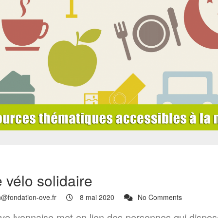
 vélo solidaire
in@fondation-ove.fr
8 mai 2020
No Comments
tive lyonnaise met en lien des personnes qui disposen