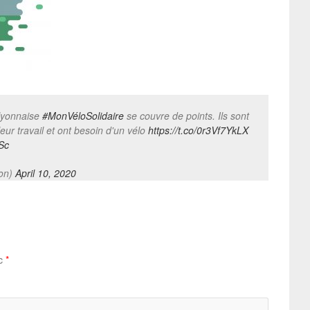
 lyonnaise
#MonVéloSolidaire
se couvre de points. Ils sont
ur travail et ont besoin d'un vélo
https://t.co/0r3Vf7YkLX
Sc
yon)
April 10, 2020
ec
*