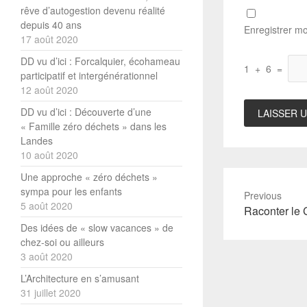
rêve d’autogestion devenu réalité
depuis 40 ans
Enregistrer m
17 août 2020
DD vu d’ici : Forcalquier, écohameau
1
+
6
=
participatif et intergénérationnel
12 août 2020
DD vu d’ici : Découverte d’une
« Famille zéro déchets » dans les
Landes
10 août 2020
Une approche « zéro déchets »
sympa pour les enfants
Previous
5 août 2020
Previous
Raconter le 
post:
Des idées de « slow vacances » de
chez-soi ou ailleurs
3 août 2020
L’Architecture en s’amusant
31 juillet 2020