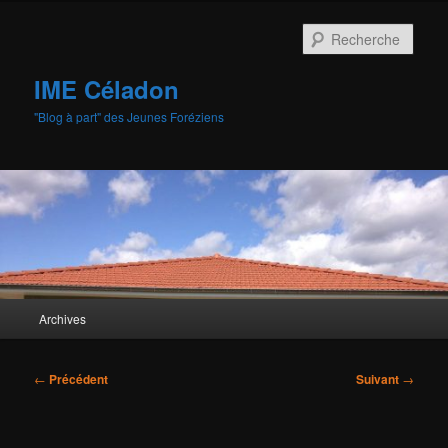
Aller
au
Rech
contenu
principal
IME Céladon
"Blog à part" des Jeunes Foréziens
Menu
Archives
principal
Navigation
←
Précédent
Suivant
→
des
articles