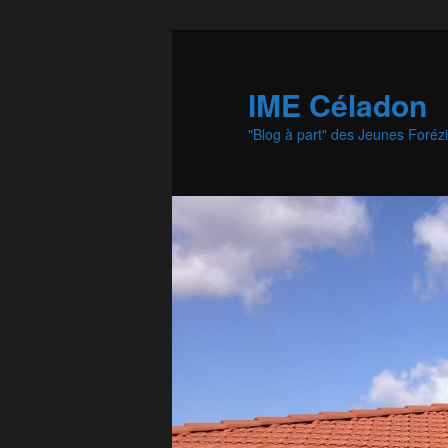
Aller
Aller
au
au
contenu
contenu
IME Céladon
principal
secondaire
"Blog à part" des Jeunes Foréz