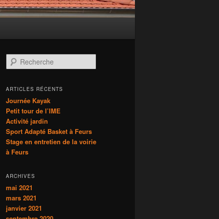
R
e
c
h
ARTICLES RÉCENTS
e
Journée Kayak
r
Petit tour de l’IME
c
Activité jardin
h
Sport Adapté Basket à Feurs
e
Stage en entretien de la voirie
à Feurs
ARCHIVES
mai 2021
mars 2021
janvier 2021
septembre 2020