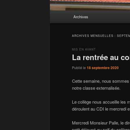
Menu
Archives
principal
ARCHIVES MENSUELLES :
SEPTEM
MIS EN AVANT
La rentrée au co
Publié le
18 septembre 2020
Cette semaine, nous sommes a
notre classe externalisée.
Le collège nous accueille les 
déroulent au CDI le mercredi et
Mercredi Monsieur Palle, le dir
petit déjeuné au self du collèg