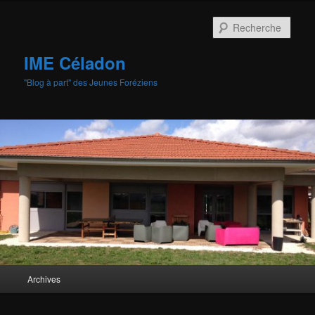
Aller
au
Rech
contenu
principal
IME Céladon
"Blog à part" des Jeunes Foréziens
Menu
Archives
principal