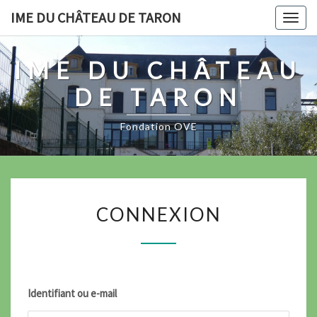
Skip
IME DU CHÂTEAU DE TARON
Togg
to
navig
content
IME DU CHÂTEAU
DE TARON
Fondation OVE
CONNEXION
CONNEXION
Identifiant ou e-mail