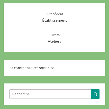
Navigation
d'article
Précédent
Établissement
Suivant
Ateliers
Les commentaires sont clos.
Rechercher :
Recher