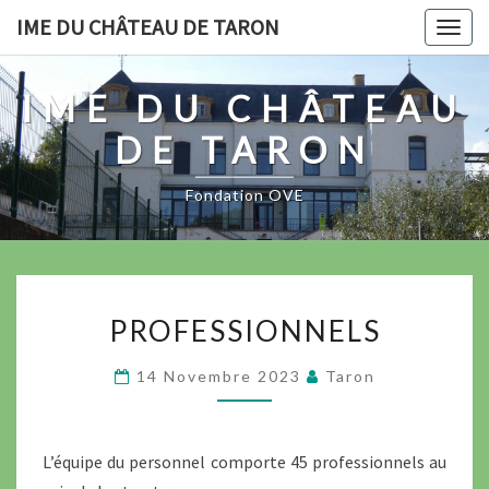
Skip
IME DU CHÂTEAU DE TARON
Togg
to
navig
content
IME DU CHÂTEAU
DE TARON
Fondation OVE
PROFESSIONNELS
PROFESSIONNELS
14 Novembre 2023
Taron
L’équipe du personnel comporte 45 professionnels au