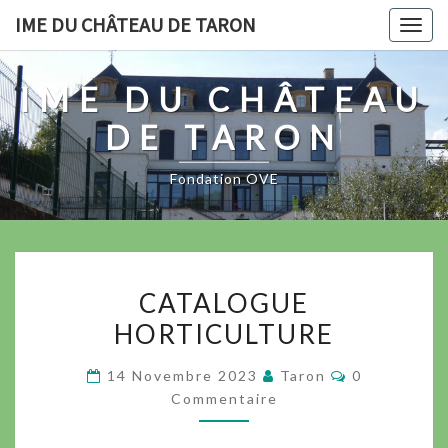
IME DU CHÂTEAU DE TARON
Togg
navig
IME DU CHÂTEAU
DE TARON
Fondation OVE
CATALOGUE
HORTICULTURE
14 Novembre 2023
Taron
0
Commentaire