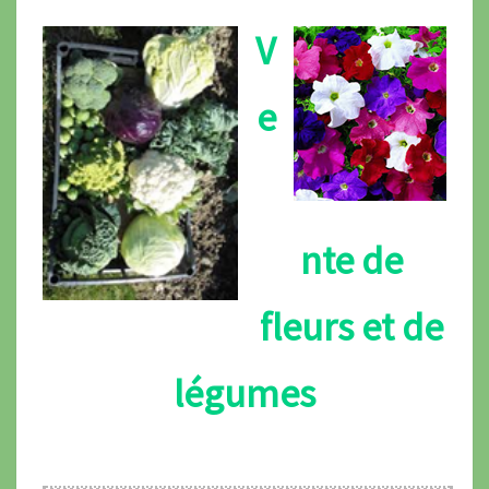
V
e
nte de
fleurs et de
légumes