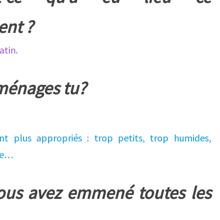
nt ?
atin.
ménages tu?
nt plus appropriés : trop petits, trop humides,
re…
vous avez emmené toutes les