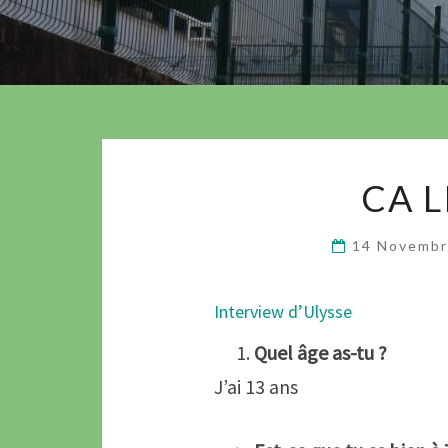
CA 
14 Novemb
Interview d’Ulysse
Quel âge as-tu ?
J’ai 13 ans