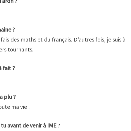
 Taron ?
maine ?
e fais des maths et du français. D’autres fois, je suis à
iers tournants.
 fait ?
a plu ?
toute ma vie !
 tu avant de venir à IME
?