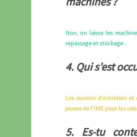
machines ?
Non, on laisse les machine
repassage et stockage .
4. Qui s’est o
Les ouvriers d’entretien et
jeunes de l’IME pour les cais
5. Es-tu cont