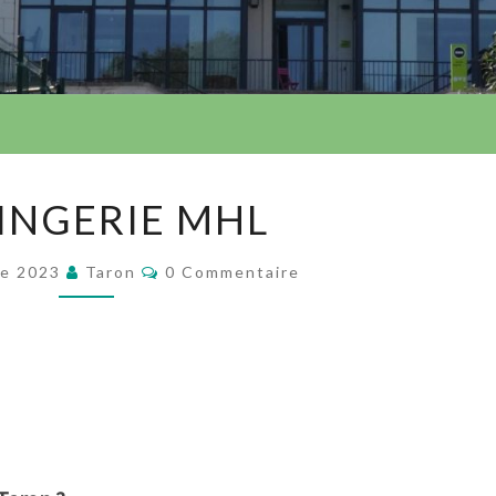
CA
LINGERIE MHL
LINGERIE
MHL
Commentaires
re 2023
Taron
0 Commentaire