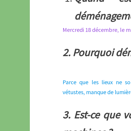
déménageme
Mercredi 18 décembre, le m
2. Pourquoi dé
Parce que les lieux ne so
vétustes, manque de lumiè
3. Est-ce que 