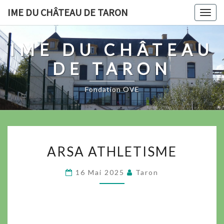
Skip
IME DU CHÂTEAU DE TARON
Togg
to
navig
content
IME DU CHÂTEAU
DE TARON
Fondation OVE
ARSA
ARSA ATHLETISME
ATHLETISME
16 Mai 2025
Taron