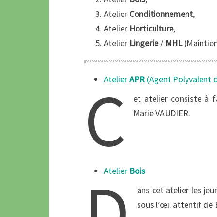
Atelier
Conditionnement
,
Atelier
Horticulture
,
Atelier
Lingerie
/
MHL
(Maintie
Atelier
APR
(Agent Polyvalent d
C
et atelier consiste à 
Marie VAUDIER.
Atelier
Bois
D
ans cet atelier les je
sous l’œil attentif d