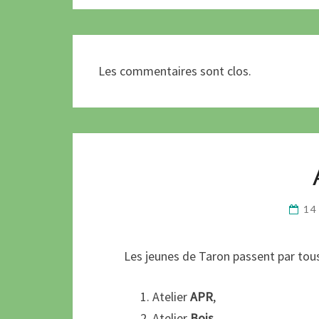
Les commentaires sont clos.
14
Les jeunes de Taron passent par tous 
Atelier
APR
,
Atelier
Bois
,