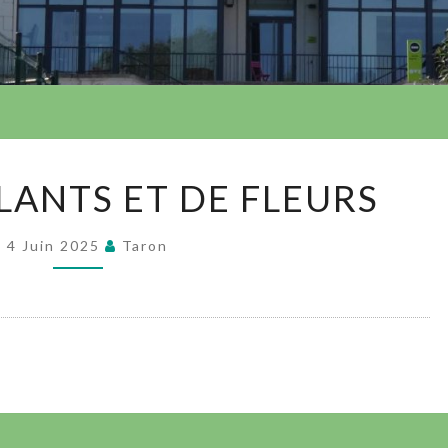
VENTE
LANTS ET DE FLEURS
DE
PLANTS
4 Juin 2025
Taron
ET
DE
FLEURS