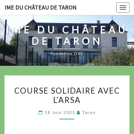
Skip
IME DU CHÂTEAU DE TARON
Togg
to
navig
content
IME DU CHÂTEAU
DE TARON
Fondation OVE
COURSE
COURSE SOLIDAIRE AVEC
SOLIDAIRE
L’ARSA
AVEC
L’ARSA
18 Juin 2025
Taron