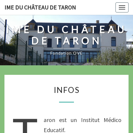
Skip
IME DU CHÂTEAU DE TARON
Togg
to
navig
content
IME DU CHÂTEAU
DE TARON
Fondation OVE
INFOS
INFOS
aron est un Institut Médico
Educatif.