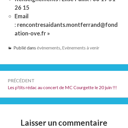
26 15
Email
: rencontresaidants.montferrand@fond
ation-ove.fr »
Publié dans
évènements
,
Evènements à venir
Navigation
PRÉCÉDENT
de
Précédent :
Les p’tits rédac au concert de MC Courgette le 20 juin !!!
l’article
Laisser un commentaire