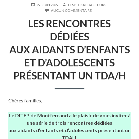
PUBLIÉ
AUTEUR
26 JUIN 2026
LESPTITSREDACTEURS
LE
SUR
AUCUN COMMENTAIRE
LES
LES RENCONTRES
RENCONTRES
DÉDIÉES
AUX AIDANTS D’ENFANTS
DÉDIÉES
ET
D’ADOLESCENTS
AUX AIDANTS D’ENFANTS
PRÉSENTANT
UN
ET D’ADOLESCENTS
TDA/H
PRÉSENTANT UN TDA/H
Chères familles,
Le DITEP de Montferrand a le plaisir de vous inviter à
une série de trois rencontres dédiées
aux aidants d’enfants et d’adolescents présentant un
TDAH.