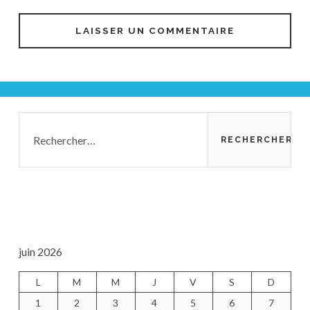
Barre
Rechercher :
latérale
principale
juin 2026
L
M
M
J
V
S
D
1
2
3
4
5
6
7