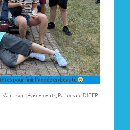
êtes pour finir l’année en beauté
n s'amusant
,
évènements
,
Parlons du DITEP