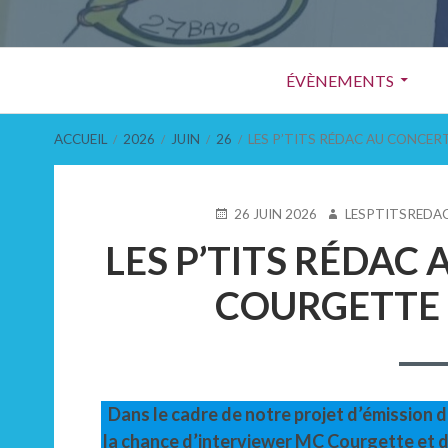
Menu
ÉVÈNEMENTS
principal
FIL
ACCUEIL
2026
JUIN
26
LES P’TITS RÉDAC AU CONCERT
D'ARIANE
PUBLIÉ
AUTEUR
26 JUIN 2026
LESPTITSREDA
LE
LES P’TITS RÉDAC
COURGETTE LE
Dans le cadre de notre projet d’émission 
la chance d’interviewer MC Courgette et d’