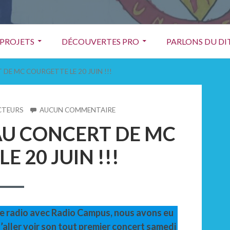
PROJETS
DÉCOUVERTES PRO
PARLONS DU DIT
 DE MC COURGETTE LE 20 JUIN !!!
SUR
CTEURS
AUCUN COMMENTAIRE
LES
 AU CONCERT DE MC
P’TITS
RÉDAC
 20 JUIN !!!
AU
CONCERT
DE
MC
COURGETTE
LE
de radio avec Radio Campus, nous avons eu
20
JUIN
aller voir son tout premier concert samedi