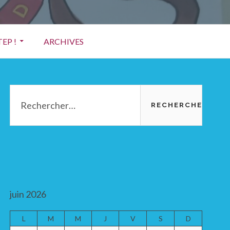
EP !
ARCHIVES
Barre
Rechercher :
latérale
principale
juin 2026
L
M
M
J
V
S
D