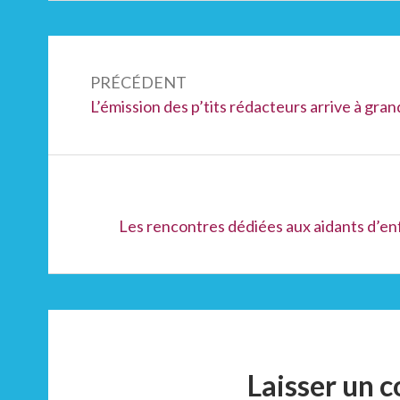
Navigation
de
PRÉCÉDENT
Précédent :
L’émission des p’tits rédacteurs arrive à gran
l’article
Suivant :
Les rencontres dédiées aux aidants d’e
Laisser un 