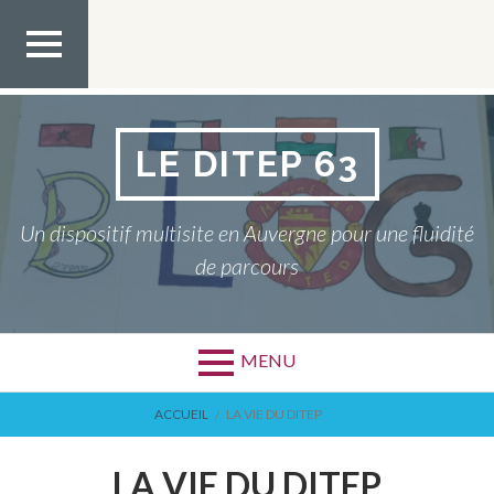
Aller
au
contenu
MEN
U TOP
LE DITEP 63
Un dispositif multisite en Auvergne pour une fluidité
de parcours
MENU
FIL
ACCUEIL
LA VIE DU DITEP
D'ARIANE
LA VIE DU DITEP