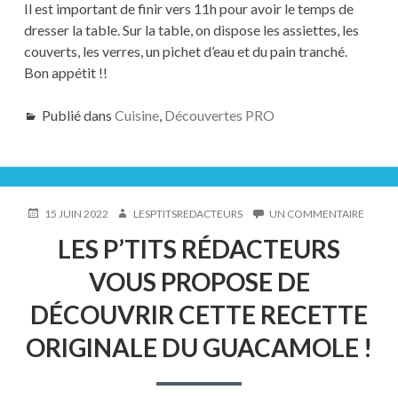
Il est important de finir vers 11h pour avoir le temps de
dresser la table. Sur la table, on dispose les assiettes, les
couverts, les verres, un pichet d’eau et du pain tranché.
Bon appétit !!
Publié dans
Cuisine
,
Découvertes PRO
PUBLIÉ
AUTEUR
SUR
15 JUIN 2022
LESPTITSREDACTEURS
UN COMMENTAIRE
LE
LES
LES P’TITS RÉDACTEURS
P’TITS
RÉDAC
VOUS PROPOSE DE
VOUS
PROPO
DÉCOUVRIR CETTE RECETTE
DE
DÉCOU
ORIGINALE DU GUACAMOLE !
CETTE
RECET
ORIGI
DU