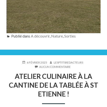
Publié dans
A découvrir
,
Nature
,
Sorties
PUBLIÉ
AUTEUR
6 FÉVRIER 2025
LESPTITSREDACTEURS
LE
SUR
AUCUN COMMENTAIRE
ATELIER
ATELIER CULINAIRE À LA
CULINAIRE
À
CANTINE DE LA TABLÉE À ST
LA
CANTINE
ETIENNE !
DE
LA
TABLÉE
À