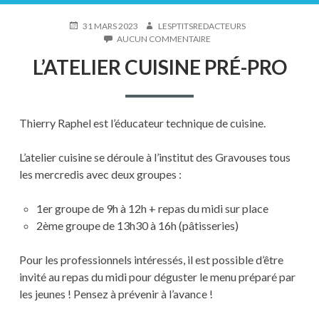
PUBLIÉ
AUTEUR
31 MARS 2023
LESPTITSREDACTEURS
LE
SUR
AUCUN COMMENTAIRE
L’ATELIER
L’ATELIER CUISINE PRÉ-PRO
CUISINE
PRÉ-
PRO
Thierry Raphel est l’éducateur technique de cuisine.
L’atelier cuisine se déroule à l’institut des Gravouses tous
les mercredis avec deux groupes :
1er groupe de 9h à 12h + repas du midi sur place
2ème groupe de 13h30 à 16h (pâtisseries)
Pour les professionnels intéressés, il est possible d’être
invité au repas du midi pour déguster le menu préparé par
les jeunes ! Pensez à prévenir à l’avance !