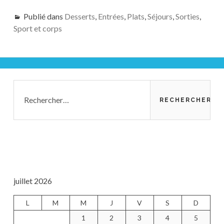
Publié dans
Desserts
,
Entrées
,
Plats
,
Séjours
,
Sorties
,
Sport et corps
Barre
Rechercher :
latérale
principale
juillet 2026
L
M
M
J
V
S
D
1
2
3
4
5