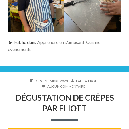
Publié dans
Apprendre en s'amusant
,
Cuisine
,
évènements
PUBLIÉ
AUTEUR
19 SEPTEMBRE 2023
LAURA-PROF
LE
SUR
AUCUN COMMENTAIRE
DÉGUSTATION
DÉGUSTATION DE CRÊPES
DE
CRÊPES
PAR ELIOTT
PAR
ELIOTT