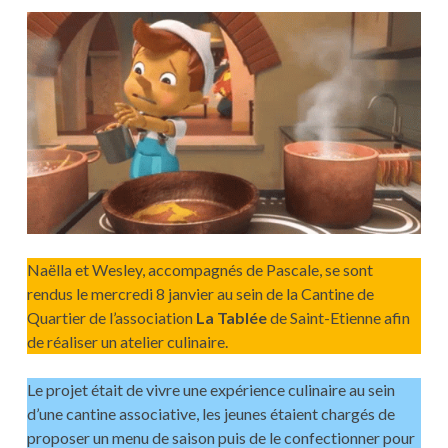
ST
ETIENNE
!
Naëlla et Wesley, accompagnés de Pascale, se sont
rendus le mercredi 8 janvier au sein de la Cantine de
Quartier de l’association
La Tablée
de Saint-Etienne afin
de réaliser un atelier culinaire.
Le projet était de vivre une expérience culinaire au sein
d’une cantine associative, les jeunes étaient chargés de
proposer un menu de saison puis de le confectionner pour