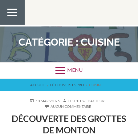
Aller
au
contenu
MEN
U TOP
CATÉGORIE :
CUISINE
MENU
FIL
ACCUEIL
DÉCOUVERTES PRO
CUISINE
D'ARIANE
PUBLIÉ
AUTEUR
13 MARS 2025
LESPTITSREDACTEURS
LE
SUR
AUCUN COMMENTAIRE
DÉCOUVERTE
DÉCOUVERTE DES GROTTES
DES
GROTTES
DE MONTON
DE
MONTON