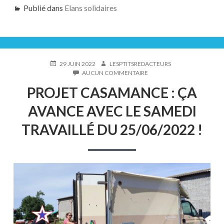
Publié dans
Elans solidaires
PUBLIÉ
AUTEUR
29 JUIN 2022
LESPTITSREDACTEURS
LE
SUR
AUCUN COMMENTAIRE
PROJET
PROJET CASAMANCE : ÇA
CASAMANCE
:
AVANCE AVEC LE SAMEDI
ÇA
AVANCE
TRAVAILLÉ DU 25/06/2022 !
AVEC
LE
SAMEDI
TRAVAILLÉ
DU
25/06/2022
!