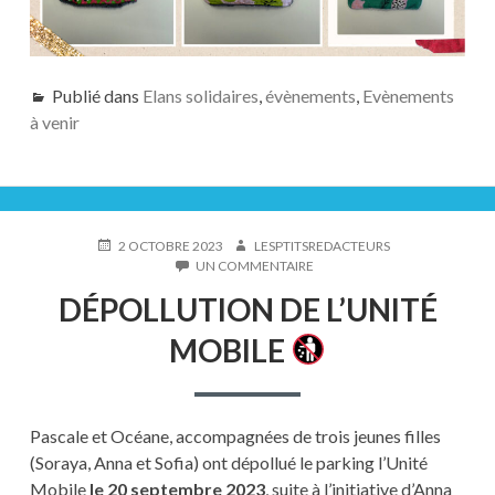
Publié dans
Elans solidaires
,
évènements
,
Evènements
à venir
PUBLIÉ
AUTEUR
2 OCTOBRE 2023
LESPTITSREDACTEURS
LE
SUR
UN COMMENTAIRE
DÉPOLLUTION
DÉPOLLUTION DE L’UNITÉ
DE
L’UNITÉ
MOBILE
MOBILE
Pascale et Océane, accompagnées de trois jeunes filles
(Soraya, Anna et Sofia) ont dépollué le parking l’Unité
Mobile
le 20 septembre 2023
, suite à l’initiative d’Anna