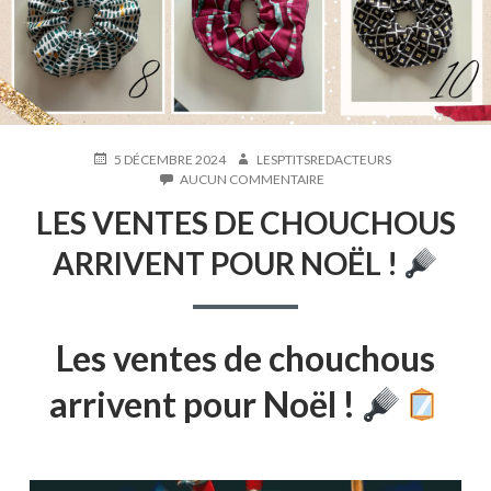
PUBLIÉ
AUTEUR
5 DÉCEMBRE 2024
LESPTITSREDACTEURS
LE
SUR
AUCUN COMMENTAIRE
LES
LES VENTES DE CHOUCHOUS
VENTES
DE
ARRIVENT POUR NOËL !
CHOUCHOUS
ARRIVENT
POUR
NOËL
!
Les ventes de chouchous
arrivent pour Noël !