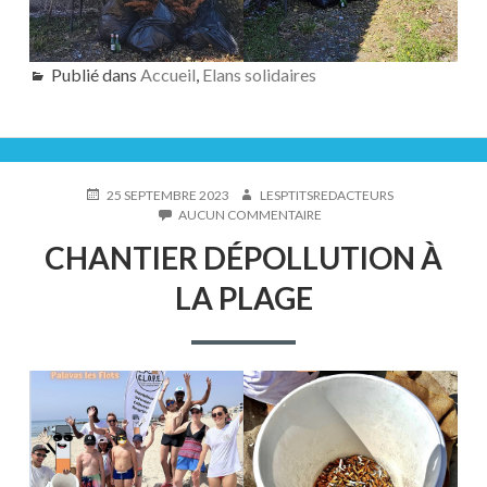
Publié dans
Accueil
,
Elans solidaires
PUBLIÉ
AUTEUR
25 SEPTEMBRE 2023
LESPTITSREDACTEURS
LE
SUR
AUCUN COMMENTAIRE
CHANTIER
CHANTIER DÉPOLLUTION À
DÉPOLLUTION
À
LA PLAGE
LA
PLAGE