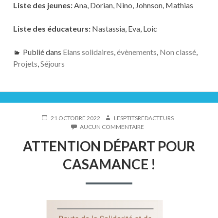
Liste des jeunes:
Ana, Dorian, Nino, Johnson, Mathias
Liste des éducateurs:
Nastassia, Eva, Loic
Publié dans
Elans solidaires
,
évènements
,
Non classé
,
Projets
,
Séjours
PUBLIÉ
AUTEUR
21 OCTOBRE 2022
LESPTITSREDACTEURS
LE
SUR
AUCUN COMMENTAIRE
ATTENTION
ATTENTION DÉPART POUR
DÉPART
POUR
CASAMANCE !
CASAMANCE
!