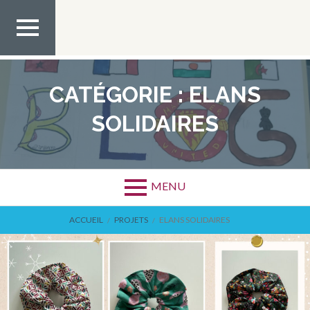
Aller
au
contenu
MEN
U TOP
CATÉGORIE :
ELANS
SOLIDAIRES
MENU
FIL
ACCUEIL
PROJETS
ELANS SOLIDAIRES
D'ARIANE