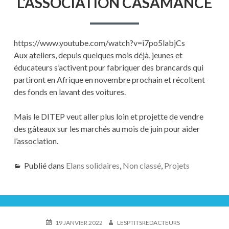
L’ASSOCIATION CASAMANCE
https://www.youtube.com/watch?v=i7po5labjCs
Aux ateliers, depuis quelques mois déjà, jeunes et
éducateurs s’activent pour fabriquer des brancards qui
partiront en Afrique en novembre prochain et récoltent
des fonds en lavant des voitures.
Mais le DITEP veut aller plus loin et projette de vendre
des gâteaux sur les marchés au mois de juin pour aider
l’association.
Publié dans
Elans solidaires
,
Non classé
,
Projets
PUBLIÉ
AUTEUR
19 JANVIER 2022
LESPTITSREDACTEURS