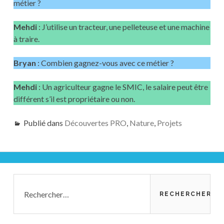
métier ?
Mehdi
: J’utilise un tracteur, une pelleteuse et une machine
à traire.
Bryan
: Combien gagnez-vous avec ce métier ?
Mehdi
: Un agriculteur gagne le SMIC, le salaire peut être
différent s’il est propriétaire ou non.
Publié dans
Découvertes PRO
,
Nature
,
Projets
Barre
Rechercher :
latérale
principale