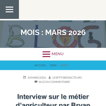
Aller
au
contenu
MEN
U TOP
MOIS :
MARS 2026
MENU
FIL
ACCUEIL
2026
MARS
D'ARIANE
PUBLIÉ
AUTEUR
10 MARS 2026
LESPTITSREDACTEURS
LE
SUR
AUCUN COMMENTAIRE