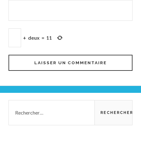
+
deux
=
11
Barre
Rechercher :
latérale
principale