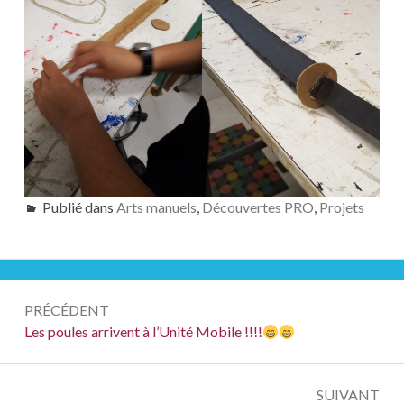
Publié dans
Arts manuels
,
Découvertes PRO
,
Projets
Navigation
PRÉCÉDENT
de
Précédent :
Les poules arrivent à l’Unité Mobile !!!!
l’article
SUIVANT