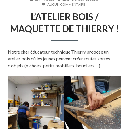
LE
SUR
AUCUN COMMENTAIRE
L’ATELIER
L’ATELIER BOIS /
BOIS
/
MAQUETTE
MAQUETTE DE THIERRY !
DE
THIERRY
!
Notre cher éducateur technique Thierry propose un
atelier bois où les jeunes peuvent créer toutes sortes
d’objets (nichoirs, petits mobiliers, boucliers …).