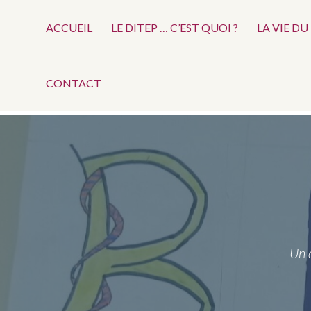
Menu
Aller
au
ACCUEIL
LE DITEP … C’EST QUOI ?
LA VIE DU
Top
contenu
CONTACT
Un 