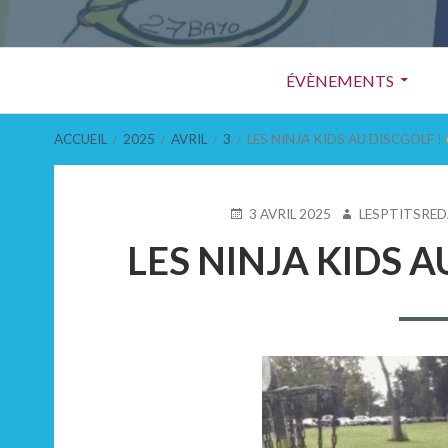
Menu
ÉVÈNEMENTS
principal
FIL
ACCUEIL
2025
AVRIL
3
LES NINJA KIDS AU DISCGOLF !
D'ARIANE
PUBLIÉ
AUTEUR
3 AVRIL 2025
LESPTITSRE
LE
LES NINJA KIDS A