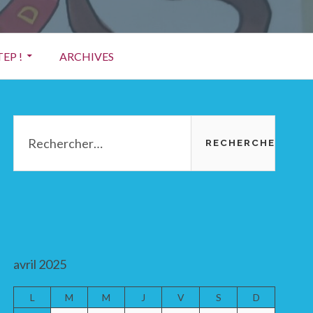
EP !
ARCHIVES
Barre
Rechercher :
latérale
principale
avril 2025
L
M
M
J
V
S
D