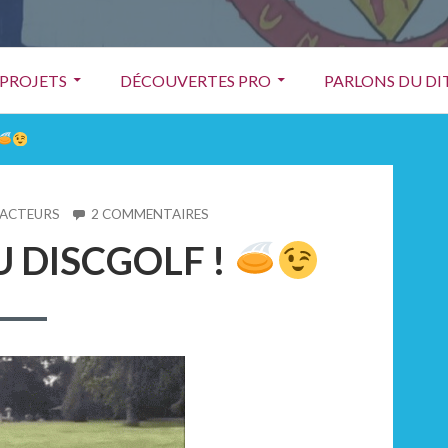
PROJETS
DÉCOUVERTES PRO
PARLONS DU DIT
SUR
DACTEURS
2 COMMENTAIRES
LES
U DISCGOLF !
NINJA
KIDS
AU
DISCGOLF
!