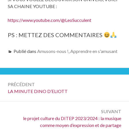
SA CHAINE YOUTUBE :
https://www.youtube.com/@LeoSucculent
PS : METTEZ DES COMMENTAIRES
Publié dans
Amusons-nous !
,
Apprendre en s'amusant
Navigation
PRÉCÉDENT
de
Précédent :
LA MINUTE DINO D’ELIOTT
l’article
SUIVANT
Suivant :
le projet culture du DITEP 2023/2024 : la musique
comme moyen d’expression et de partage