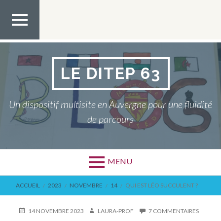
Aller
au
contenu
MEN
U TOP
LE DITEP 63
Un dispositif multisite en Auvergne pour une fluidité
de parcours
MENU
FIL
ACCUEIL
2023
NOVEMBRE
14
QUI EST LÉO SUCCULENT ?
D'ARIANE
PUBLIÉ
AUTEUR
SUR
14 NOVEMBRE 2023
LAURA-PROF
7 COMMENTAIRES
LE
QUI