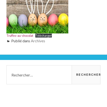
Truffes-au-chocolat
Télécharger
Publié dans
Archives
Barre
Rechercher :
latérale
principale