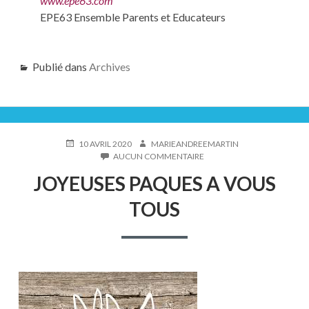
www.epe63.com
EPE63 Ensemble Parents et Educateurs
Publié dans
Archives
PUBLIÉ
AUTEUR
10 AVRIL 2020
MARIEANDREEMARTIN
LE
SUR
AUCUN COMMENTAIRE
JOYEUSES
JOYEUSES PAQUES A VOUS
PAQUES
A
TOUS
VOUS
TOUS