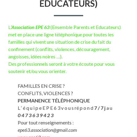
EDUCATEURS)
L
‘Association EPE 63
(Ensemble Parents et Educateurs)
met en place une ligne téléphonique pour toutes les
familles qui vivent une situation de crise du fait du
confinement (conflits, violences, découragement,
angoisses, idées noires …).
Des professionnels seront à votre écoute pour vous
soutenir et/ou vous orienter.
FAMILLES EN CRISE ?
CONFLITS, VIOLENCES ?
PERMANENCE TÉLÉPHONIQUE
L ‘ é q u i p e E P E 6 3 v o u s ré p o n d
7 / 7 j
a u
0 4 7 3 6 3 9 4 2 3
Pour tout renseignements :
epe63.association@gmail.com