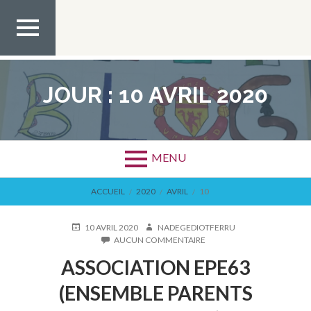
Aller
au
contenu
MEN
U TOP
JOUR :
10 AVRIL 2020
MENU
FIL
ACCUEIL
2020
AVRIL
10
D'ARIANE
PUBLIÉ
AUTEUR
10 AVRIL 2020
NADEGEDIOTFERRU
LE
SUR
AUCUN COMMENTAIRE
ASSOCIATION
ASSOCIATION EPE63
EPE63
(ENSEMBLE
(ENSEMBLE PARENTS
PARENTS
EDUCATEURS)