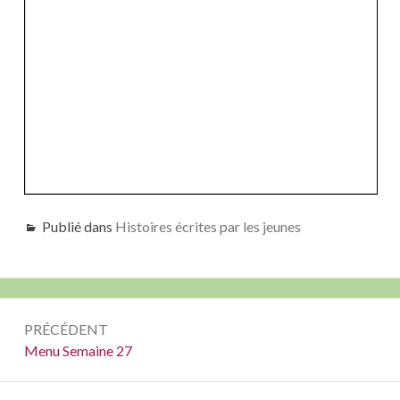
Publié dans
Histoires écrites par les jeunes
Navigation
PRÉCÉDENT
de
Précédent :
Menu Semaine 27
l’article