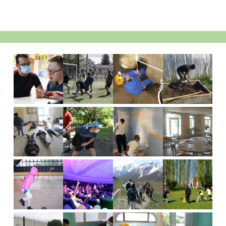
Barre
latérale
principale