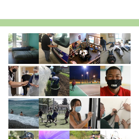
Barre
latérale
principale