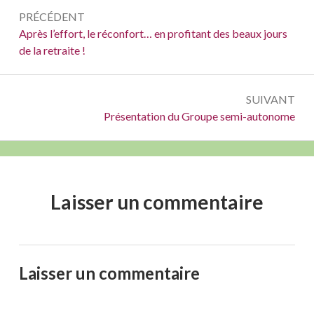
Navigation
PRÉCÉDENT
de
Précédent :
Après l’effort, le réconfort… en profitant des beaux jours
de la retraite !
l’article
SUIVANT
Suivant :
Présentation du Groupe semi-autonome
Laisser un commentaire
Laisser un commentaire