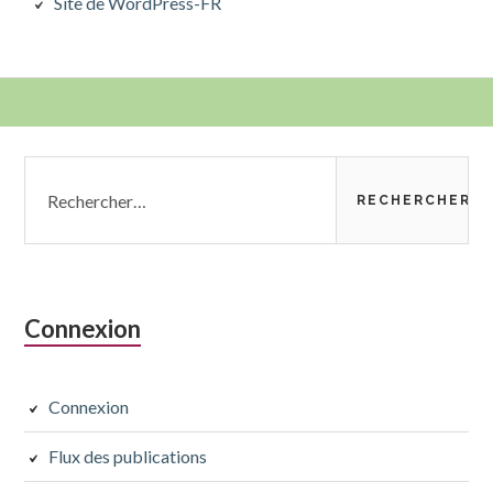
Site de WordPress-FR
Colonne
Rechercher :
latérale
subsidiaire
Connexion
Connexion
Flux des publications