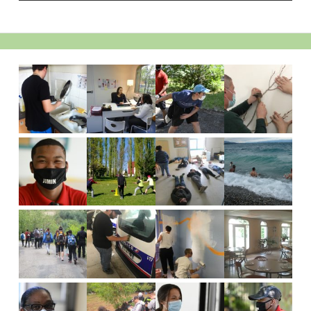
Barre
latérale
principale